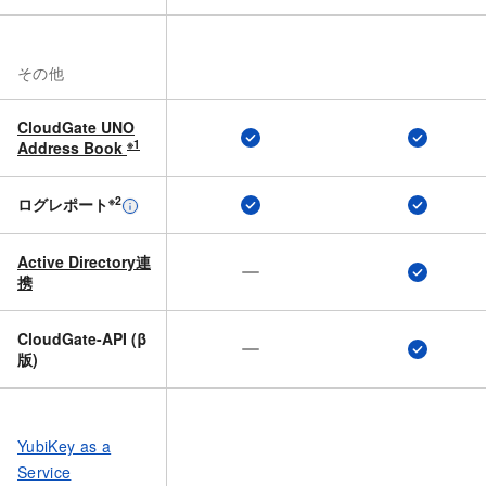
その​他
CloudGate UNO
※1
Address Book
※2
ログレポート
Active Directory連
携
CloudGate-API (β
版)
YubiKey as a
Service