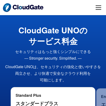
CloudGate UNOの​
サービス料金
セキュリティは​もっと​強く​シンプルに​できる​
— Stronger security. Simplified. —
CloudGate UNOは、​セキュリティの​強化と​使いやすさを​
両立させ、​より​快適で​安全な​クラウド利用を​
可能にします。
Standard Plus
En
スタンダードプラス
エ