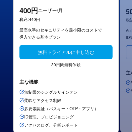
400円
5
ユーザー/月
税込:440円
税込
最高水準の​​セキュリティを​​最小限の​​コストで​​
Ac
導入できる​​基本プラン
I
無料トライアルに申し込む
30日間​無料体験
主
主な​​機能
無制限の​​シングルサインオン
柔軟な​​アクセス制限
多要素認証​（パスキー・OTP・アプリ）
ID管理、​​プロビジョニング
アクセスログ、​​分析レポート