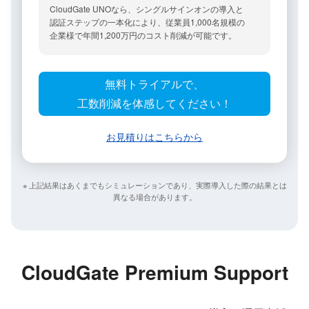
CloudGate UNOなら、​シングルサインオンの​導入と​
認証ステップの​一本化に​より、​従業員
1,000
名規模の​
企業様で​年間
1,200
万円の​コスト削減が​可能です。
無料トライアルで、
工数削減を体感してください！
お見積りは​こちらから
※ 上記結果は​あくまでも​シミュレーションであり、​実際導入した​際の​結果とは​
異なる​場合が​あります。
CloudGate Premium Support