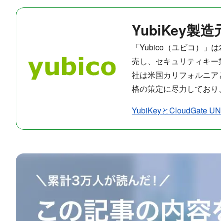
YubiKey製
「Yubico（ユビコ）」
売し、セキュリティキー業界では
社は米国カリフォルニアと
格の策定に尽力しており
YubiKeyとCloudG