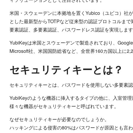
米国・スウェーデンに本拠地を置くYubico（ユビコ）社が製造
とした最新型からTOTPなど従来型の認証プロトコルまで
要素認証、多要素認証、パスワードレス認証を実現します
YubiKeyは米国とスウェーデンで製造されており、Google社
Microsoft社、米国国防総省など、全世界160カ国以上に
セキュリティキーとは？
セキュリティキーとは、パスワードを使用しない多要素認
YubiKeyのような機器に挿入するタイプの他に、入室
様々な機器がセキュリティキーと呼ばれています。
なぜセキュリティキーが必要なのでしょうか。
ハッキングによる侵害の80%はパスワードが原因とも言