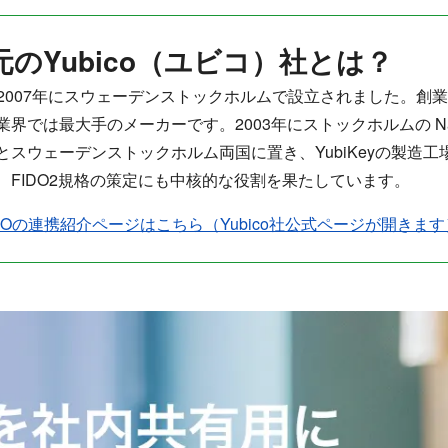
造元のYubico（ユビコ）社とは？
は2007年にスウェーデンストックホルムで設立されました。創業以来 、
最大手のメーカーです。2003年にストックホルムの Nasdaq Firs
スウェーデンストックホルム両国に置き、YubiKeyの製造
、FIDO2規格の策定にも中核的な役割を果たしています。
ate UNOの連携紹介ページはこちら（Yubico社公式ページが開きま