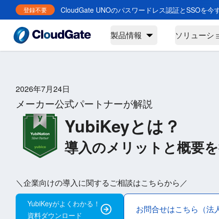
CloudGate UNOのパスワードレス認証とSSOを
登録不要
製品情報
ソリューシ
2026年7月24日
メーカー公式パートナーが解説
YubiKeyとは？
導入のメリットと概要を
＼企業向けの導入に関するご相談はこちらから／
YubiKeyがよくわかる！
お問合せはこちら（法
資料ダウンロード