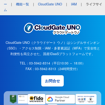
ー
｜
機能一覧
｜
CloudGate UNO
｜
IAM
｜
ライフサイ
ム
CloudGate UNO（クラウドゲート ウノ）はシングルサインオン
（SSO）・アクセス制限・IAM・多要素認証（MFA）で安全性と
利便性を両立させた、国産IDaaSプラットフォームです。
TEL：
03-5942-8314
（平日10:00 ～ 18:00）
FAX：
03-5942-8313
（24時間受付）
お問合せ