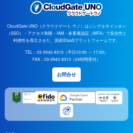
CloudGate UNO（クラウドゲート ウノ）はシングルサインオン
（SSO）・アクセス制限・IAM・多要素認証（MFA）で安全性と
利便性を両立させた、国産IDaaSプラットフォームです。
TEL：03-5942-8315（平日10:00 ～ 17:00）
FAX：03-5942-8313（24時間受付）
お問合せ