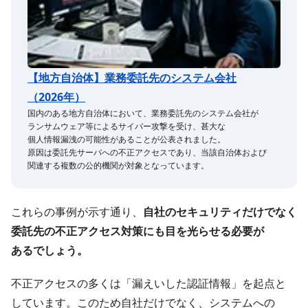
【地方​自治体】業務委託先の​システム会社​
（2026年）
国内の​ある​地方​自治体に​おいて、​業務委託先の​システム会社が​
ランサムウェア等に​よる​サイバー攻撃を​受け、​甚大な​
個人情報漏洩の​可能性が​ある​ことが​公表されました。
原因は​委託先サーバへの​不正アクセスであり、​当該自治体​および​
関連する​複数の​公的機関が​対象と​なっています。
これらの​事例が​示す通り、
​自社の​セキュリティだけでなく​
委託先の​不正アクセス対策にも​目を​光らせる​必要が​
あるでしょう。
不正アクセスの​多くは​「漏えいした​認証情報」を​起点と​
しています。​この​ため自社だけでなく、​システムへの​