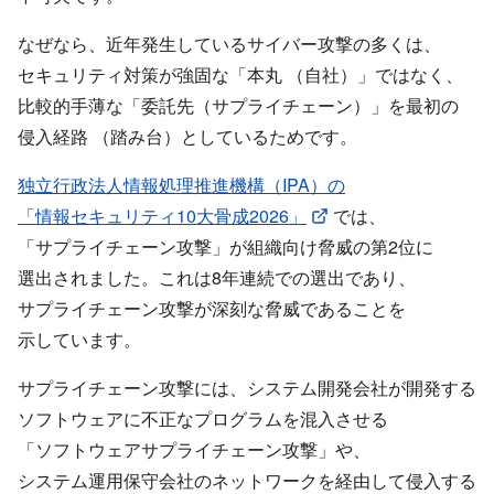
なぜなら、​近年発生している​サイバー攻撃の​多くは、​
セキュリティ対策が​強固な​「本丸 ​（自社）」ではなく、​
比較的手薄な​「委託先​（サプライチェーン）」を​最初の​
侵入経路 ​（踏み台）と​している​ためです。
独立行政法人情報処理推進機構​（IPA）の​
「情報セキュリティ10大骨成2026」
では、​
「サプライチェーン攻撃」が​組織向け脅威の​第2位に​
選出されました。​これは​8年連続での​選出であり、​
サプライチェーン攻撃が​深刻な​脅威である​ことを​
示しています。
サプライチェーン攻撃には、​システム開発会社が​開発する​
ソフトウェアに​不正な​プログラムを​混入させる​
「ソフトウェアサプライチェーン攻撃」や、​
システム運用保守会社の​ネットワークを​経由して​侵入する​