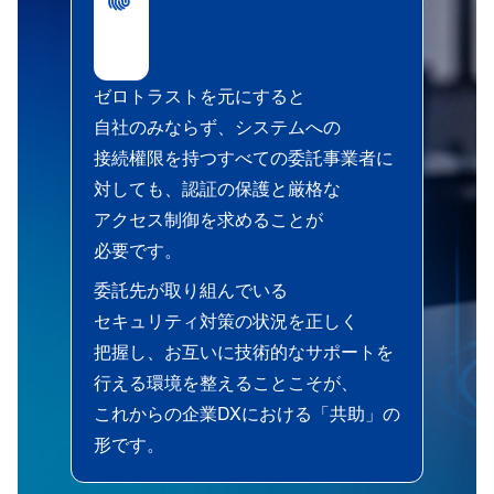
ゼロトラストを​元に​すると​
自社のみならず、​システムへの​
接続權限を​持つ​すべての​委託事業者に​
対しても、​認証の​保護と​厳格な​
アクセス制御を​求める​ことが​
必要です。
委託先が​取り​組んでいる​
セキュリティ対策の​状況を​正しく​
把握し、​お互いに​技術的な​サポートを​
行える​環境を​整える​ことこそが、​
これからの​企業DXに​おける​「共助」の​
形です。