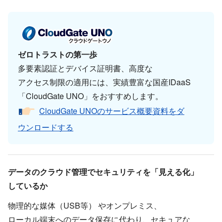
ゼロトラストの​第一歩
多要素認証と​デバイス証明書、​高度な​
アクセス制限の​適用には、​実績豊富な​国産IDaaS ​
「CloudGate UNO」を​おすすめします。
CloudGate UNOの​サービス概要資料を​ダ
ウンロードする
データの​クラウド管理で​セキュリティを​「見える​化」
しているか
物理的な媒体​（USB等）​ や​オンプレミス、​
ローカル端末への​データ保存に​代わり、​セキュアな​