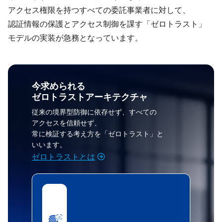
アクセス権限を​持つ​すべての​委託事業者に​対して、​
認証情報の​保護と​アクセス制御を​課す​「ゼロトラスト」​
モデルの​実装が​急務と​なっています。
今​求められる​
ゼロトラストアーキテクチャ
従来の​境界型防御に​依存せず、​すべての​
アクセスを​信頼せず、
常に​検証する​考え方を​「ゼロトラスト」と​
いいます。
ゼロトラストとは