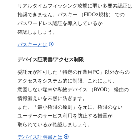
リアルタイムフィッシング攻撃に​弱い​多要素認証は​
推奨できません。​パスキー ​（FIDO2規格）​ での​
パスワードレス認証を​導入しているか​
確認しましょう。
パスキーとは
デバイス証明書/アクセス制限
委託元が​許可した​「特定の​作業用PC」​以外からの​
アクセスを​システム的に​制限。​これに​より、​
意図しない​端末や​私物デバイス ​（BYOD）​ 経由の​
情報漏えいを​未然に​防ぎます。
また、​「最小権限の​原則」を​元に、​権限の​ない​
ユーザーの​サービス利用を​防止する​措置が​
取られているか​確認しましょう。
デバイス証明書とは