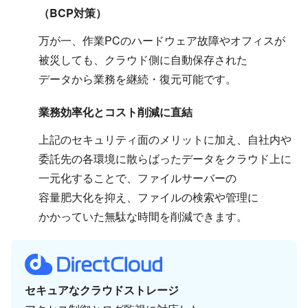
（BCP対策）
万が​一、​作業PCの​ハードウェア故障や​オフィスが​
被災しても、​クラウド側に​自動保存された​
データから​業務を​継続・​復元可能です。
業務効率化と​コスト削減に​直結
上記の​セキュリティ面の​メリットに​加え、​自社内や​
委託先の​各環境に​散らばった​データを​クラウド上に​
一元化する​ことで、​ファイルサーバーの​
容量肥大化を​抑え、​ファイルの​検索や​管理に​
かかっていた​無駄な​時間を​削減できます。
セキュアな​クラウドストレージ