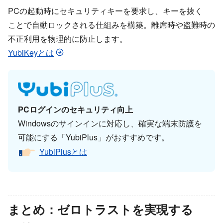
PCの​起動時に​セキュリティキーを​要求し、​キーを​抜く​
ことで​自動ロックされる​仕組みを​構築。​離席時や​盗難時の​
不正利用を​物理的に​防止します。
YubiKeyとは
PCログインの​セキュリティ向上
Windowsの​サインインに​対応し、​確実な​端末防護を​
可能に​する​「YubiPlus」が​おすすめです。
YubiPlusとは
まとめ：ゼロトラストを​実現する​