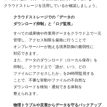
クラウドストレージを​活用しているか​確認しましょう。
クラウドストレージでの​「データの​
ダウンロード抑制」と​「ログ監視」
すべての​成果物や​作業用データを​クラウド上で​一元​
管理し、​アクセス制限を​厳格に​行う​ことで​
オンプレサーバーが​抱える​境界防御の​脆弱性に​
対応できます。
また、​データの​ダウンロード​（ローカル保存）を​
抑制し、​クラウド上で​「誰が、​いつ、​どの​
ファイルに​アクセスしたか」を​24時間監視する​
ことで、​不審な​挙動や​ファイルの​不自然な​
ダウンロードを​検知・通知できる​体制を​
整えられます。
物理トラブルや​災害から​データを​守る​バックアップ ​