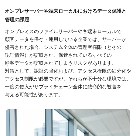
オンプレサーバーや​端末ローカルに​おける​データ保護と​
管理の​課題
オンプレミスの​ファイルサーバーや​各端末ローカルで​
顧客データを​保存・​運用している​企業では、​サーバーが​
侵害された​場合、​システム全体の​管理者権限​（と​その​
認証情報）が​窃取され、​保管されている​すべての​
顧客データが​窃取されてしまうリスクが​あります。
対策と​して、​認証の​強化および、​アクセス権限の​細分化や​
アクセス制限が​必要ですが、​それらが​不十分な​環境では、​
一度の​侵入が​サプライチェーン全体に​致命的な​被害を​
与える​可能性が​あります。