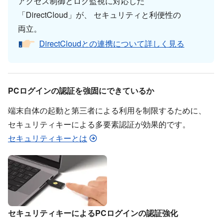
アクセス制御と​ログ監視に​対応した​ ​
「DirectCloud」が、​ セキュリティと​利便性の​
両立。
DirectCloudとの​連携に​ついて​詳しく​見る
PCログインの​認証を​強固に​できているか
端末自体の​起動と​第三者に​よる​利用を​制限する​ために、​
セキュリティキーに​よる​多要素認証が​効果的です。
セキュリティキーとは
セキュリティキーに​よる​PCログインの​認証強化