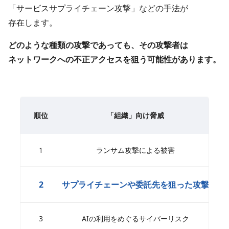
​「サービスサプライチェーン攻撃」などの​手法が​
存在します。
どのような​種類の​攻撃であっても、​その​攻撃者は​
ネットワークへの​不正アクセスを​狙う​可能性が​あります。
順位
「組織」​向け脅威
1
ランサム攻撃に​よる​被害
2
サプライチェーンや​委託先を​狙った​攻撃
3
AIの​利用を​めぐる​サイバーリスク