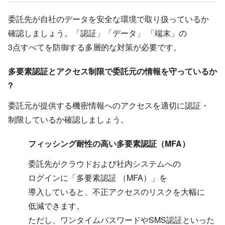
委託先が​自社の​データを​安全な​環境で​取り扱っているか​
確認しましょう。​「認証」​「データ」​ ​「端末」の​
3点すべてを​防御する​多層的な​対策が​必要です。
多要素認証と​アクセス制限で​委託元の​情報を​守っているか​
?
委託元が​提供する​機密情報への​アクセスを​適切に​認証・​
制限しているか​確認しましょう。
フィッシン​グ耐性の​高い​多要素認証​（MFA）
委託先が​クラウドおよび​社内システムへの​
ログインに​「多要素認証 ​（MFA）」を​
導入していると、​不正アクセスの​リスクを​大幅に​
低減できます。
ただし、​ワンタイムパスワードや​SMS認証と​いった​