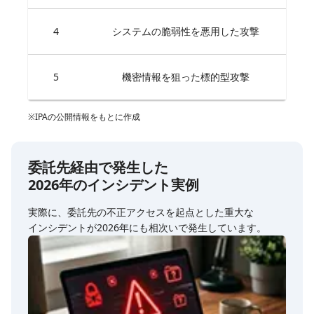
4
システムの​脆弱性を​悪用した​攻撃
5
機密情報を​狙った​標的型攻撃
※IPAの​公開情報を​もとに​作成
委託先経由で​発生した​
2026年の
インシデント実例
実際に、​委託先の​不正アクセスを​起点とした​重大な​
インシデントが​2026年にも​相次いで​発生しています。