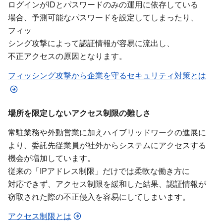
ログインが​IDと​パスワードのみの​運用に​依存している​
場合、​予測可能な​パスワードを​設定してしまったり、​
フィッ
シング攻撃に​よって​認証情報が​容易に​流出し、​
不正アクセスの​原因と​なります。
フィッシング攻撃から​企業を​守る​セキュリティ対策とは
場所を​限定しない​アクセス制限の​難しさ
常駐業務や​外動営業に​加えハイブリッドワークの​進展に​
より、​委託先従業員が​社外から​システムに​アクセスする​
機会が​増加しています。
従来の​「IPアドレス制限」だけでは​柔軟な​働き方に​
対応できず、​アクセス制限を​緩和した​結果、​認証情報が​
窃取された​際の​不正侵入を​容易に​してしまいます。
アクセス制限とは