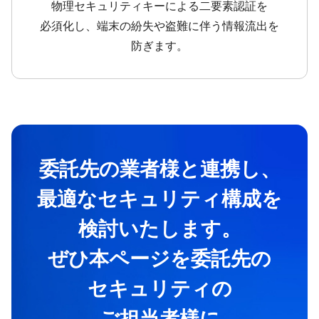
物理セキュリティキーに​よる​二要素認証を​
必須化し、​端末の​紛失や​盗難に​伴う​情報流出を​
防ぎます。
委託先の​業者様と​連携し、​
最適な​セキュリティ構成を​
検討いたします。
ぜひ本ページを​委託先の​
セキュリティの​
ご担当者様に​