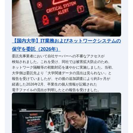
【国内大学】IT業務および​ネットワークシステムの​
保守を​委託​（2026年）
委託先事業者に​おいて​自社サーバーへの​不審な​アクセスが​
検知されました。​これを​受け、​同社では​被害拡大防止の​ため、​
ネットワーク隔離等の​初動対応を​速やかに​実施しました。​当初、​
大学側は​委託先より​「大学関連​データの​流出は​見られない」と​
報告を​受けていましたが、​その後の​追加調査に​より​約3ヶ月が​
経過した​2026年2月、​卒業生の​個人情報が​記載された​
電子ファイルの​流出が​判明したとの​報告を​受けました。