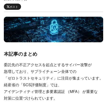
ポスト
本記事の​まとめ
委託先の​不正アクセスを​起点と​する​サイバー攻撃が​
急増しており、​サプライチェーン全体での​
「ゼロトラストセキュリティ」に​注目が​集まっています。​
経産省の​「SCS評価制度」では、​
アイデンティティ管理と​多要素認証 ​（MFA）​ が​重要な​
対策に​位置づけられています。