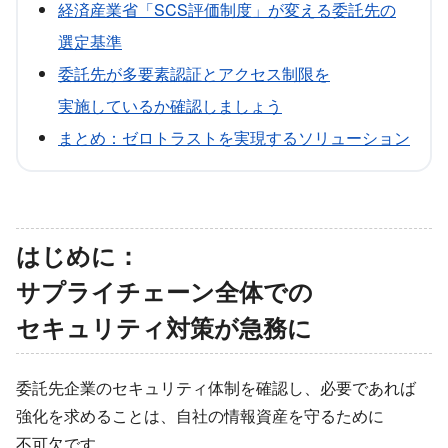
経済産業省​「SCS評価制度」が​変える​委託先の​
選定基準
委託先が​多要素認証と​アクセス制限を​
実施しているか​確認しましょう
まとめ：ゼロトラストを​実現する​ソリューション
はじめに​：
サプライチェーン全体での​
セキュリティ対策が​急務に
委託先企業の​セキュリティ体制を​確認し、​必要で​あれば​
強化を​求める​ことは、​自社の​情報資産を​守る​ために​
不可欠です。