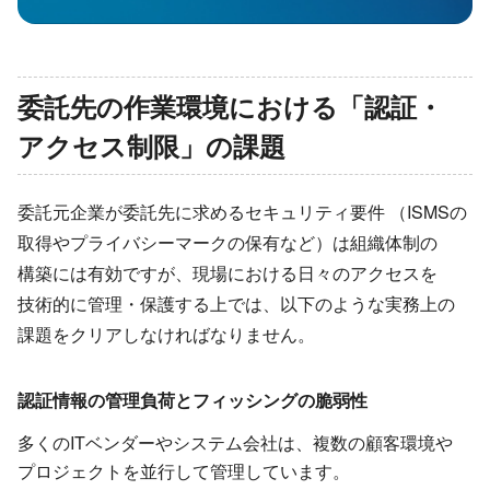
委託先の​作業環境に​おける​「認証・
アクセス制限」の​課題
委託元企業が​委託先に​求める​セキュリティ要件 ​（ISMSの​
取得や​プライバシーマークの​保有など）は​組織体制の​
構築には​有効ですが、​現場に​おける​日々の​アクセスを​
技術的に​管理・保護する​上では、​以下のような​実務上の​
課題を​クリアしなければなりません。
認証情報の​管理負荷と​フィッシングの​脆弱性
多くの​ITベンダーや​システム会社は、​複数の​顧客環境や​
プロジェクトを​並行して​管理しています。