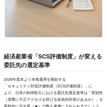
経済産業省​「SCS評価制度」が​変える​
委託先の​選定基準
2026年度末より​本格運用を​開始する​
「セキュリティ対策評価制度​（SCS評価制度）」に​
より、​日本の​B2B取引に​おける​委託先選定基準は​「実効性​
（実際に​不正アクセスを​防げる​技術的対策が​あるか）」を​
客観的に​示す星​（★）の​数も​考慮に​入れられるでしょう。