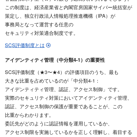
この​制度は、​経済産業省と​内閣官房国家サイバー統括室が​
策定し、​独立行政法人情報処理推進機構​（IPA）が​
事務局と​なって​運営する​任意の​
セキュリティ対策適合制度です。
SCS評価制度とは
アイデンティティ管理​（中分類4-1）の​重要性
SCS評価制度​（★3〜★4）の​評価項目のうち、​最も​
大きな​比重を​占めているのが​「中分類4-1：
アイデンティティ管理、​認証、​アクセス制御」です。
実際の​セキュリティ対策に​おいて​アイデンティティ管理、​
認証、​アクセス制御の​保護が​重要である​ことが、​この​
比重から​わかります。
委託先が​どのように​認証情報を​運用しているか、​
アクセス制限を​実施しているかを​正しく​理解し、​着目する​