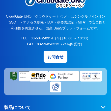
CloudGate UNO（クラウドゲート ウノ）はシングルサインオン
（SSO）・アクセス制限・IAM・多要素認証（MFA）で安全性と
利便性を両立させた、国産IDaaSプラットフォームです。
TEL：
03-5942-8314
（平日10:00 ～ 18:00）
FAX：
03-5942-8313
（24時間受付）
お問合せ
製品について