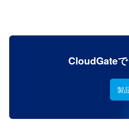
CloudGa
製