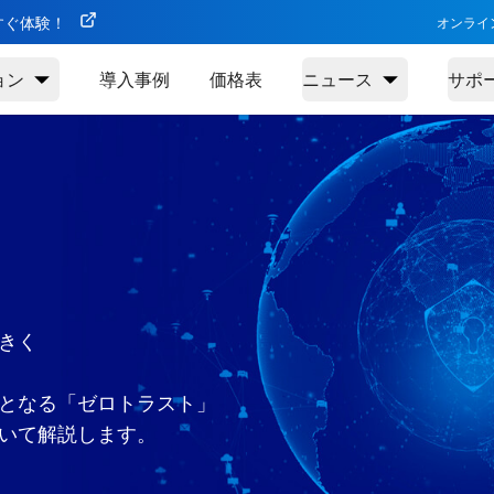
今すぐ体験！
オンライ
ョン
導入事例
価格表
ニュース
サポ
きく
鍵となる「ゼロトラスト」
いて解説します。