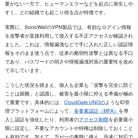
要がない一方で、ヒューマンエラーなどを起点に発生しや
すく、どの組織でも起こり得る点が特徴です。
実際に、SonicWallのVPN製品では、有効なログイン情報
を攻撃者が直接利用して侵入する不正アクセスが確認され
ました。これは、情報漏洩などで手に入れた正しい認証情
報をそのまま使う点で、従来の脆弱性攻撃とは異なる手口
であり、パスワードの弱さや情報漏洩対策の重要性を改め
て示しています。
こうした状況を踏まえ、個人も企業も「攻撃を完全に防ぐ
ことは困難」と認識し、被害を最小限に抑える準備が極め
て重要です。具体的には、
CloudGate UNOの
ようなID管
理プラットフォームによって、
多要素認証（MFA）
を導
入し認証を強化したり、利用者の
アクセス制限
を必要最小
限に設定し、不要なアカウントや特権は削除しておくこと
も有効です。加えて、万が一の事態に備え、迅速に対応で