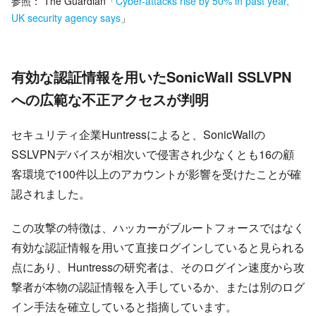
参照：
The Guardian
「
Cyber-attacks rise by 50% in past year,
UK security agency says
」
有効な認証情報を用いたSonicWall SSLVPN
への広範な不正アクセスが判明
セキュリティ企業Huntressによると、SonicWallの
SSLVPNデバイスが相次いで侵害され少なくとも16の顧
客環境で100件以上のアカウントが影響を受けたことが確
認されました。
この攻撃の特徴は、ハッカーがブルートフォースではなく
有効な認証情報を用いて直接ログインしていると見られる
点にあり、Huntressの研究者は、そのログイン速度から攻
撃者が本物の認証情報を入手しているか、または別のログ
イン手法を確立していると指摘しています。