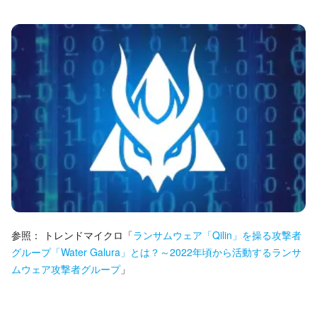
参照：
トレンドマイクロ
「
ランサムウェア「Qilin」を操る攻撃者
グループ「Water Galura」とは？～2022年頃から活動するランサ
ムウェア攻撃者グループ
」