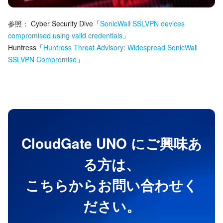
参照：
Cyber Security Dive
「
SonicWall SSLVPN devices
compromised using valid credentials
」
Huntress
「
Huntress Threat Advisory: Widespread SonicWall
SSLVPN Compromise
」
CloudGate UNO にご興味あ
る方は、
こちらからお問い合わせく
ださい。