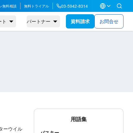
03-5942-8314
ン無料相談
無料トライアル
ート
パートナー
資料請求
お問合せ
用語集
ーターウイル
パスキー