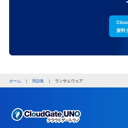
Clo
資料
ホーム
｜
用語集
｜
ランサムウェア