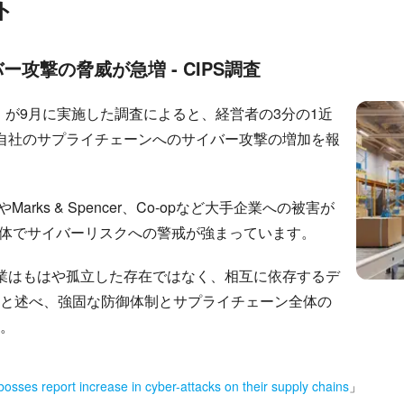
ト
攻撃の脅威が急増 - CIPS調査
）が9月に実施した調査によると、経営者の3分の1近
る自社のサプライチェーンへのサイバー攻撃の増加を報
rks & Spencer、Co-opなど大手企業への被害が
全体でサイバーリスクへの警戒が強まっています。
「企業はもはや孤立した存在ではなく、相互に依存するデ
と述べ、強固な防御体制とサプライチェーン全体の
。
 bosses report increase in cyber-attacks on their supply chains
」