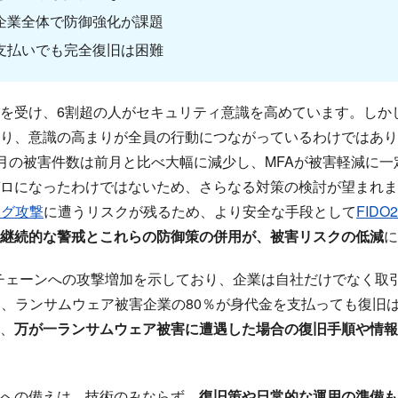
企業全体で防御強化が課題
支払いでも完全復旧は困難
を受け、6割超の人がセキュリティ意識を高めています。しか
り、意識の高まりが全員の行動につながっているわけではあり
9月の被害件数は前月と比べ大幅に減少し、MFAが被害軽減に
ロになったわけではないため、さらなる対策の検討が望まれま
ング攻撃
に遭うリスクが残るため、より安全な手段として
FID
継続的な警戒とこれらの防御策の併用が、被害リスクの低減
に
イチェーンへの攻撃増加を示しており、企業は自社だけでなく取
では、ランサムウェア被害企業の80％が身代金を支払っても復旧
、
万が一ランサムウェア被害に遭遇した場合の復旧手順や情報
への備えは、技術のみならず、
復旧策や日常的な運用の準備も