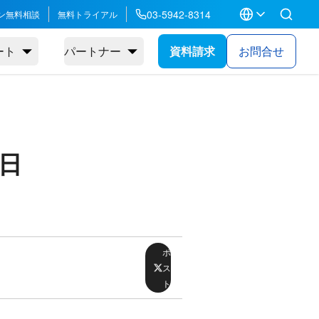
03-5942-8314
ン無料相談
無料トライアル
ート
パートナー
資料請求
お問合せ
0日
ポ
ス
ト