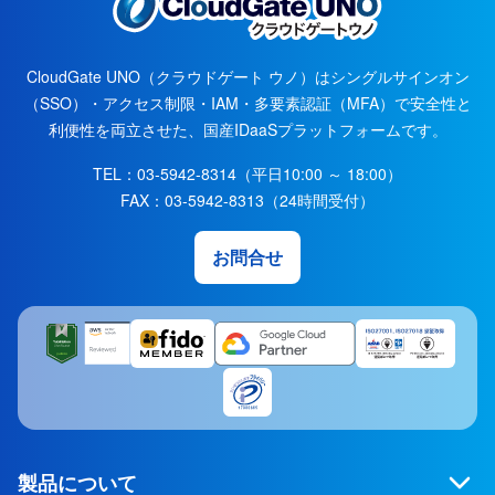
CloudGate UNO（クラウドゲート ウノ）はシングルサインオン
（SSO）・アクセス制限・IAM・多要素認証（MFA）で安全性と
利便性を両立させた、国産IDaaSプラットフォームです。
TEL：
03-5942-8314
（平日10:00 ～ 18:00）
FAX：
03-5942-8313
（24時間受付）
お問合せ
製品について