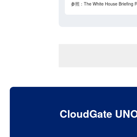
参照：The White House Briefing Roo
CloudGat