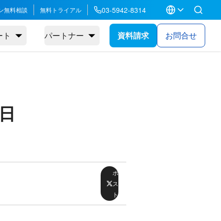
03-5942-8314
ン無料相談
無料トライアル
ート
パートナー
資料請求
お問合せ
5日
ポ
ス
ト