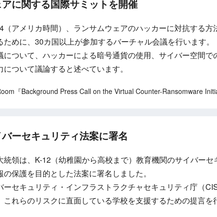
ェアに関する国際サミットを開催
10/14（アメリカ時間）、ランサムウェアのハッカーに対抗する
るために、30カ国以上が参加するバーチャル会議を行います。
議について、ハッカーによる暗号通貨の使用、サイバー空間で
力について議論すると述べています。
om『Background Press Call on the Virtual Counter-Ransomware Initi
イバーセキュリティ法案に署名
大統領は、K-12（幼稚園から高校まで）教育機関のサイバー
報の保護を目的とした法案に署名しました。
バーセキュリティ・インフラストラクチャセキュリティ庁（CI
、これらのリスクに直面している学校を支援するための提言を