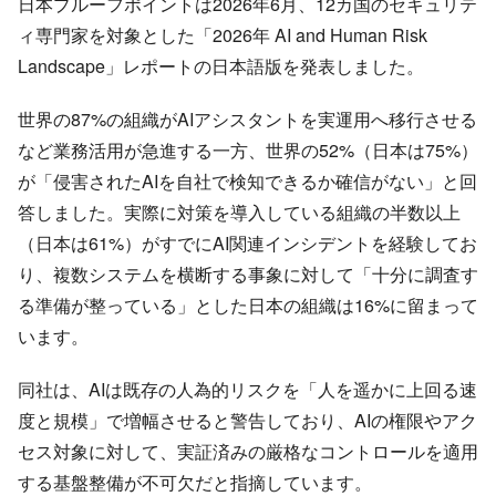
日本プルーフポイントは2026年6月、12カ国のセキュリテ
ィ専門家を対象とした「2026年 AI and Human Risk
Landscape」レポートの日本語版を発表しました。
世界の87%の組織がAIアシスタントを実運用へ移行させる
など業務活用が急進する一方、世界の52%（日本は75%）
が「侵害されたAIを自社で検知できるか確信がない」と回
答しました。実際に対策を導入している組織の半数以上
（日本は61%）がすでにAI関連インシデントを経験してお
り、複数システムを横断する事象に対して「十分に調査す
る準備が整っている」とした日本の組織は16%に留まって
います。
同社は、AIは既存の人為的リスクを「人を遥かに上回る速
度と規模」で増幅させると警告しており、AIの権限やアク
セス対象に対して、実証済みの厳格なコントロールを適用
する基盤整備が不可欠だと指摘しています。