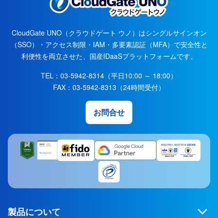
CloudGate UNO（クラウドゲート ウノ）はシングルサインオン
（SSO）・アクセス制限・IAM・多要素認証（MFA）で安全性と
利便性を両立させた、国産IDaaSプラットフォームです。
TEL：
03-5942-8314
（平日10:00 ～ 18:00）
FAX：
03-5942-8313
（24時間受付）
お問合せ
製品について