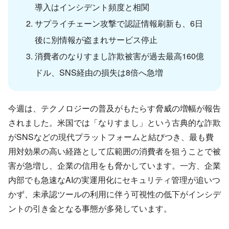
導入はインシデント頻度と相関
サプライチェーン攻撃で認証情報刷新も、6日
後に別情報が盗まれサービス停止
消費者のなりすまし詐欺被害が過去最高160億
ドル、SNS経由の損失は8倍へ急増
今週は、テクノロジーの普及がもたらす脅威の増幅が報告
されました。米国では「なりすまし」という古典的な詐欺
がSNSなどの現代プラットフォームと結びつき、最も費
用対効果の高い経路として広範囲の消費者を狙うことで被
害が急増し、企業の信用をも脅かしています。一方、企業
内部でも急速なAIの実運用化にセキュリティ管理が追いつ
かず、未承認ツールの利用に伴う可視性の低下がインシデ
ントの引き金となる事態が多発しています。