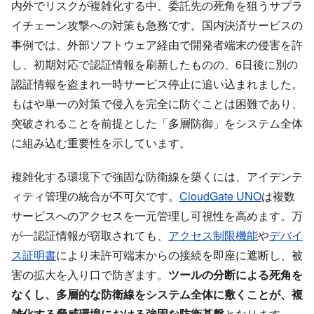
内外でリスクが複雑化する中、委託先の死角を狙うサプラ
イチェーン攻撃への対策も急務です。国内決済サービスの
事例では、外部ソフトウェア経由で開発者端末の侵害を許
し、初期対応で認証情報を刷新したものの、6日後に別の
認証情報を盗まれ一時サービス停止に追い込まれました。
もはや単一の対策で侵入を完全に防ぐことは困難であり、
突破されることを前提とした「多層防御」をシステム全体
に組み込む重要性を示しています。
複雑化する環境下で強固な防衛線を築くには、アイデンテ
ィティ管理の統合が不可欠です。
CloudGate UNO
は複数
サービスへのアクセスを一元管理し可視性を高めます。万
が一認証情報が窃取されても、
アクセス制限機能
や
デバイ
ス証明書
により未許可端末からの接続を即座に遮断し、被
害の拡大を入り口で防ぎます。
ツールの分断による死角を
なくし、多層的な防衛線をシステム全体に敷くことが、複
雑化する脅威環境における強固な防衛基盤
となります。