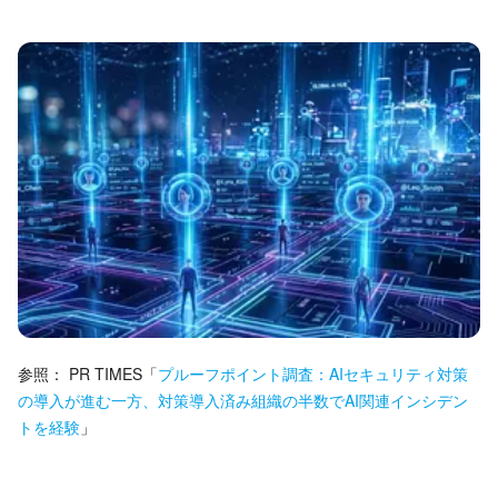
参照：
PR TIMES
「
プルーフポイント調査：AIセキュリティ対策
の導入が進む一方、対策導入済み組織の半数でAI関連インシデン
トを経験
」