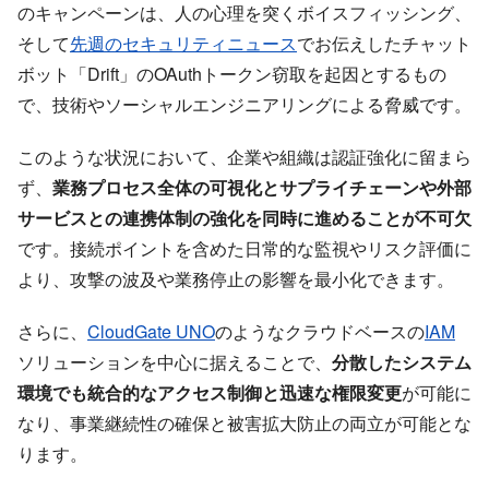
のキャンペーンは、人の心理を突くボイスフィッシング、
そして
先週のセキュリティニュース
でお伝えしたチャット
ボット「Drift」のOAuthトークン窃取を起因とするもの
で、技術やソーシャルエンジニアリングによる脅威です。
このような状況において、企業や組織は認証強化に留まら
ず、
業務プロセス全体の可視化とサプライチェーンや外部
サービスとの連携体制の強化を同時に進めることが不可欠
です。接続ポイントを含めた日常的な監視やリスク評価に
より、攻撃の波及や業務停止の影響を最小化できます。
さらに、
CloudGate UNO
のようなクラウドベースの
IAM
ソリューションを中心に据えることで、
分散したシステム
環境でも統合的なアクセス制御と迅速な権限変更
が可能に
なり、事業継続性の確保と被害拡大防止の両立が可能とな
ります。