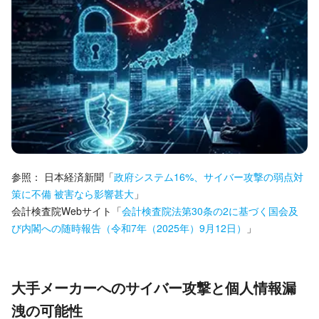
参照：
日本経済新聞
「
政府システム16%、サイバー攻撃の弱点対
策に不備 被害なら影響甚大
」
会計検査院Webサイト
「
会計検査院法第30条の2に基づく国会及
び内閣への随時報告（令和7年（2025年）9月12日）
」
大手メーカーへのサイバー攻撃と個人情報漏
洩の可能性