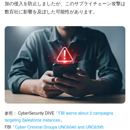
加の侵入を防止しましたが、このサプライチェーン攻撃は
数百社に影響を及ぼした可能性があります。
参照：
CyberSecurity DIVE
「
FBI warns about 2 campaigns
targeting Salesforce instances
」
FBI
「
Cyber Criminal Groups UNC6040 and UNC6395