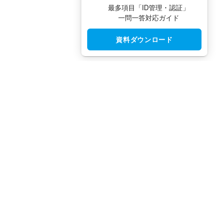
最多項目「ID管理・認証」
一問一答対応ガイド
資料ダウンロード
CloudGate UNO（クラウドゲート ウノ）はシングルサインオン
（SSO）・アクセス制限・IAM・多要素認証（MFA）で安全性と
利便性を両立させた、国産IDaaSプラットフォームです。
TEL：
03-5942-8314
（平日10:00 ～ 18:00）
FAX：
03-5942-8313
（24時間受付）