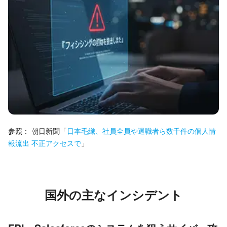
参照：
朝日新聞
「
日本毛織、社員全員や退職者ら数千件の個人情
報流出 不正アクセスで
」
国外の主なインシデント