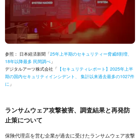
参照：
日本経済新聞
「
25年上半期のセキュリティー脅威8割増、
18年以降最多 民間調べ
」
デジタルアーツ株式会社
「
【セキュリティレポート】2025年上半
期の国内セキュリティインシデント、 集計以来過去最多の1027件
に
」
ランサムウェア攻撃被害、調査結果と再発防
止策について
保険代理店を営む企業が過去に受けたランサムウェア攻撃