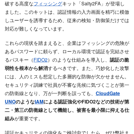
破する高度な
フィッシング
キット「Salty2FA」が登場し
ました。このキットは、認証情報の入力画面を精巧に模倣
しユーザーを誘導するため、従来の検知・防御策だけでは
対応が難しくなっています。
これらの現状を踏まえると、企業はフィッシングの危険が
あるパスワードに頼らず、ローカル環境で認証を完結させ
るパスキー（
FIDO2
）のような仕組みを導入し、
認証の脆
弱性を根本から解消
するべきです。また、巧妙化した攻撃
には、人のミスも想定した多層的な防御が欠かせません。
セキュリティ訓練で社員が不審な兆候に気づくことが第一
の防衛線となり、万が一判断を誤っても、
CloudGate
UNO
のような
IAM
による認証強化やFIDO2などの技術が第
二・第三の防衛線として機能し、被害を最小限に抑える仕
組み
が重要です。
認証セキュリティの強化をご検討中でしたら、ぜひ弊社ま