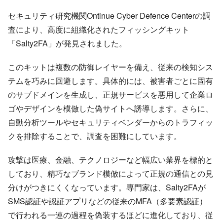
セキュリティ研究機関Ontinue Cyber Defence Centerの調
査により、高度に組織化されたフィッシングキット
「Salty2FA」が発見されました。
このキットは複数の防御レイヤーを備え、従来の検知シス
テムを巧みに回避します。具体的には、被害者ごとに固有
のサブドメインを生成し、正規サービスを悪用して企業ロ
ゴやデザインを模倣した偽サイトへ誘導します。さらに、
自動分析ツールやセキュリティベンダーからのトラフィッ
クを排除することで、調査を困難にしています。
攻撃は医療、金融、テクノロジーなど幅広い業界を標的と
しており、精巧なブランド模倣によって正規の通信との見
分けがつきにくくなっています。専門家は、Salty2FAが
SMS認証や認証アプリなどの従来のMFA（多要素認証）
で行われる一連の過程を偽装するほどに進化しており、従