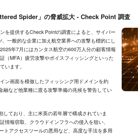
ed Spider」の脅威拡大 - Check Point 調査
提供するCheck Pointの調査によると、サイバー
ider」が、一般的な企業に加え航空業界への攻撃も標的にし
025年7月にはカンタス航空の600万人分の顧客情報
証（MFA）疲労攻撃やボイスフィッシングといった
ています。
は、企業ログイン画面を模倣したフィッシング用ドメインを約
・金融など他業種に渡る攻撃準備の兆候を警告してい
2年頃から活動しており、主に米英の若年層で構成されていま
証情報窃取、クラウドインフラへの侵入を狙い、
リモートアクセスツールの悪用など、高度な手法を多用