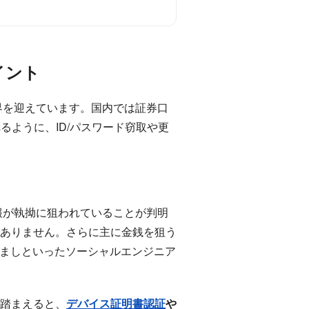
イント
界を迎えています。国内では証券口
るように、ID/パスワード窃取や更
情報が執拗に狙われていることが判明
ありません。さらに主に金銭を狙う
なりすましといったソーシャルエンジニア
を踏まえると、
デバイス証明書認証
や