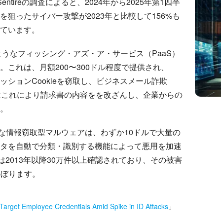
tireの調査によると、2024年から2025年第1四半
狙ったサイバー攻撃が2023年と比較して156%も
めています。
」のようなフィッシング・アズ・ア・サービス（PaaS）
これは、月額200〜300ドル程度で提供され、
やセッションCookieを窃取し、ビジネスメール詐欺
はこれにより請求書の内容をを改ざんし、企業からの
。
」のような情報窃取型マルウェアは、わずか10ドルで大量の
タを自動で分類・識別する機能によって悪用を加速
は2013年以降30万件以上確認されており、その被害
のぼります。
Target Employee Credentials Amid Spike in ID Attacks
」