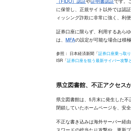
（FIDO）認証
や
証明書認証
です。
に保管し、正規サイト以外では認証
ィッシング詐欺に非常に強く、利便
証券口座に限らず、利用するあらゆ
は、
MFA
の設定が可能な場合は積
参照：
日本経済新聞
「
証券口座乗っ取り
ISR
「
証券口座を狙う最新サイバー攻撃と
県立図書館、不正アクセス
県立図書館は、5月末に発生した不
閉鎖していたホームページを、安全
不正な書き込みは海外サーバー経由
スワードの総当たり攻撃や、更新プ