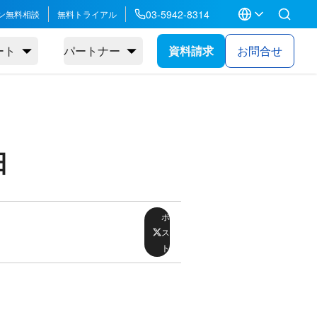
03-5942-8314
ン無料相談
無料トライアル
ート
パートナー
資料請求
お問合せ
日
ポ
ス
ト