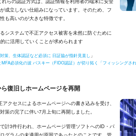
これらの認証方式は、認証情報を利用者の端末に安全
が成立しない仕組みになっています。そのため、フ
性も高いのが大きな特徴です。
るシステムで不正アクセス被害を未然に防ぐために
極的に活用していくことが求められます
対策、生体認証など必須に 日証協が指針見直し
」
MFA必須化の波 パスキー（FIDO認証）が切り拓く「フィッシングさ
から復旧しホームページを再開
正アクセスによるホームページへの書き込みを受け、
対策の完了に伴い7月上旬に再開しました。
で計3件行われ、ホームページ管理ソフトへのID・パ
ログラムの未適用が原因であったとのことです。管