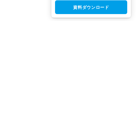
資料ダウンロード
CloudGate UNO（クラウドゲート ウノ）はシングルサインオン
（SSO）・アクセス制限・IAM・多要素認証（MFA）で安全性と
利便性を両立させた、国産IDaaSプラットフォームです。
TEL：
03-5942-8314
（平日10:00 ～ 18:00）
FAX：
03-5942-8313
（24時間受付）
お問合せ