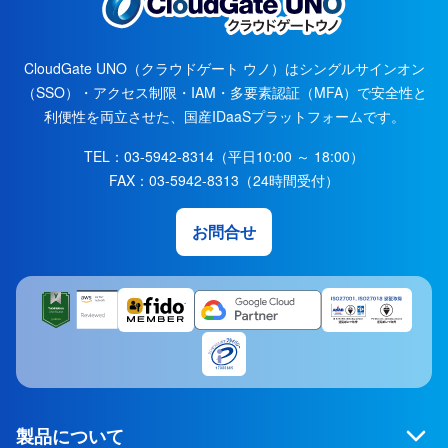
CloudGate UNO（クラウドゲート ウノ）はシングルサインオン
（SSO）・アクセス制限・IAM・多要素認証（MFA）で安全性と
利便性を両立させた、国産IDaaSプラットフォームです。
TEL：
03-5942-8314
（平日10:00 ～ 18:00）
FAX：
03-5942-8313
（24時間受付）
お問合せ
製品について