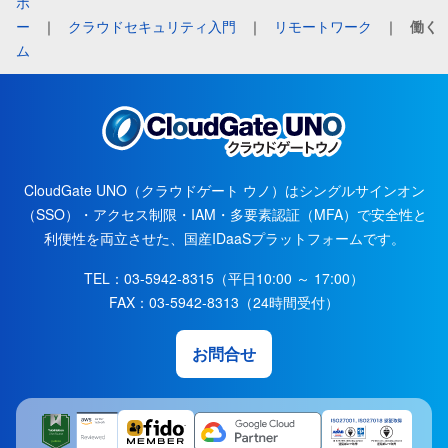
ホ
ー
｜
クラウドセキュリティ入門
｜
リモートワーク
｜
働く
ム
CloudGate UNO（クラウドゲート ウノ）はシングルサインオン
（SSO）・アクセス制限・IAM・多要素認証（MFA）で安全性と
利便性を両立させた、国産IDaaSプラットフォームです。
TEL：03-5942-8315（平日10:00 ～ 17:00）
FAX：03-5942-8313（24時間受付）
お問合せ