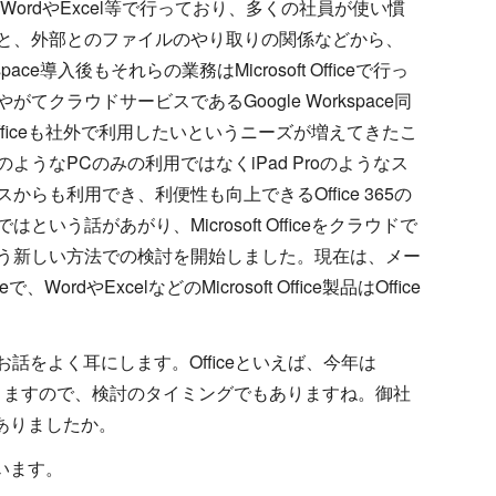
oft WordやExcel等で行っており、多くの社員が使い慣
と、外部とのファイルのやり取りの関係などから、
rkspace導入後もそれらの業務はMicrosoft Officeで行っ
がてクラウドサービスであるGoogle Workspace同
ft Officeも社外で利用したいというニーズが増えてきたこ
ようなPCのみの利用ではなくiPad Proのようなス
からも利用でき、利便性も向上できるOffice 365の
という話があがり、Microsoft Officeをクラウドで
う新しい方法での検討を開始しました。現在は、メー
rdやExcelなどのMicrosoft Office製品はOffice
をよく耳にします。Officeといえば、今年は
ト切れになりますので、検討のタイミングでもありますね。御社
がありましたか。
います。