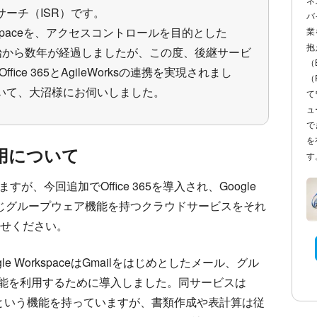
ーチ（ISR）です。
バ
kspaceを、アクセスコントロールを目的とした
業
抱
。利用開始から数年が経過しましたが、この度、後継サービ
（
ice 365とAgileWorksの連携を実現されまし
（
いて、大沼様にお伺いしました。
て
ュ
で
を
eの併用について
す
りますが、今回追加でOffice 365を導入され、Google
ました。同じグループウェア機能を持つクラウドサービスをそれ
せください。
gle WorkspaceはGmailをはじめとしたメール、グル
能を利用するために導入しました。同サービスは
docsという機能を持っていますが、書類作成や表計算は従