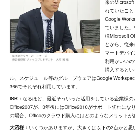
来のMicros
れていたこと
Google Wo
ていました。や
様Microso
とから、従来の
マートデバイス
利用がいいのでは
購入するとい
ル、スケジュール等のグループウェアはGoogle Workspaceで、Wo
365でそれぞれ利用しています。
ISR：
なるほど、最近そういった活用をしている企業様のお話
Office2007が、3年後にはOffice2010がサポー
の場合、Officeのクラウド購入にはどのようなメリット
大沼様：
いくつかありますが、大きくは以下の3点かと思