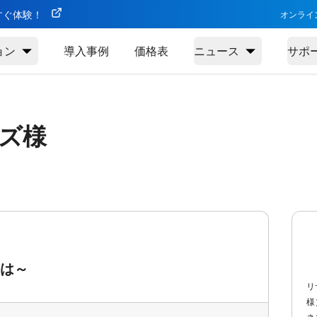
今すぐ体験！
オンライ
ョン
導入事例
価格表
ニュース
サポ
ズ様
とは～
リ
様
ネ