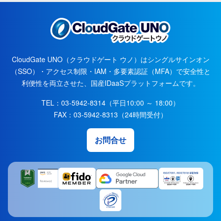
CloudGate UNO（クラウドゲート ウノ）はシングルサインオン
（SSO）・アクセス制限・IAM・多要素認証（MFA）で安全性と
利便性を両立させた、国産IDaaSプラットフォームです。
TEL：
03-5942-8314
（平日10:00 ～ 18:00）
FAX：
03-5942-8313
（24時間受付）
お問合せ