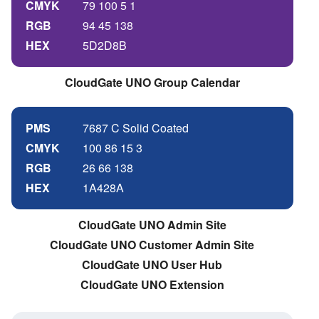
CMYK
79 100 5 1
RGB
94 45 138
HEX
5D2D8B
CloudGate UNO Group Calendar
PMS
7687 C Solid Coated
CMYK
100 86 15 3
RGB
26 66 138
HEX
1A428A
CloudGate UNO Admin Site
CloudGate UNO Customer Admin Site
CloudGate UNO User Hub
CloudGate UNO Extension