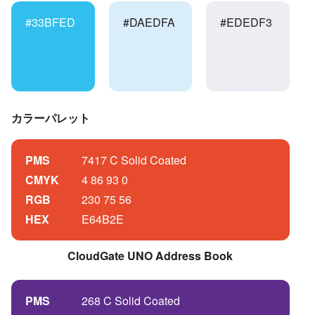
#33BFED
#DAEDFA
#EDEDF3
カラーパレット
PMS
7417 C Solid Coated
CMYK
4 86 93 0
RGB
230 75 56
HEX
E64B2E
CloudGate UNO Address Book
PMS
268 C Solid Coated