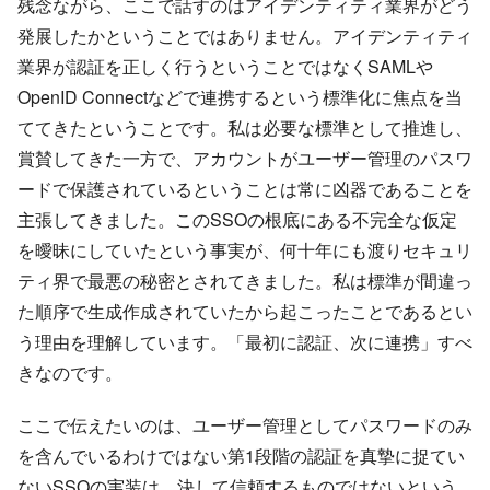
残念ながら、ここで話すのはアイデンティティ業界がどう
発展したかということではありません。アイデンティティ
業界が認証を正しく行うということではなくSAMLや
OpenID Connectなどで連携するという標準化に焦点を当
ててきたということです。私は必要な標準として推進し、
賞賛してきた一方で、アカウントがユーザー管理のパスワ
ードで保護されているということは常に凶器であることを
主張してきました。このSSOの根底にある不完全な仮定
を曖昧にしていたという事実が、何十年にも渡りセキュリ
ティ界で最悪の秘密とされてきました。私は標準が間違っ
た順序で生成作成されていたから起こったことであるとい
う理由を理解しています。「最初に認証、次に連携」すべ
きなのです。
ここで伝えたいのは、ユーザー管理としてパスワードのみ
を含んでいるわけではない第1段階の認証を真摯に捉てい
ないSSOの実装は、決して信頼するものではないという