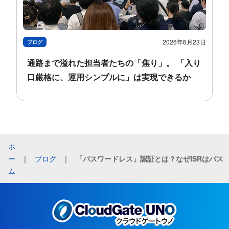
2026年6月23日
ブログ
通路まで​​溢れた​​担当者たちの​​「焦り」。 「入り
口厳格に、​​運用シンプルに」は​​実現できるか​​
ホ
ー
｜
ブログ
｜
「パスワードレス」認証とは？なぜISRはパスワードレスの世界への
ム