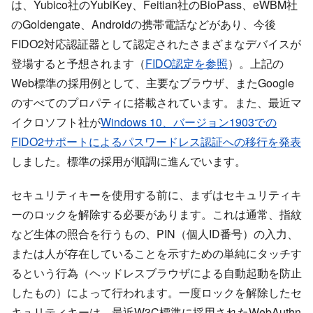
は、Yubico社のYubiKey、Feitian社のBioPass、eWBM社
のGoldengate、Androidの携帯電話などがあり、今後
FIDO2対応認証器として認定されたさまざまなデバイスが
登場すると予想されます（
FIDO認定を参照
）。上記の
Web標準の採用例として、主要なブラウザ、またGoogle
のすべてのプロパティに搭載されています。また、最近マ
イクロソフト社が
Windows 10、バージョン1903での
FIDO2サポートによるパスワードレス認証への移行を発表
しました。標準の採用が順調に進んでいます。
セキュリティキーを使用する前に、まずはセキュリティキ
ーのロックを解除する必要があります。これは通常、指紋
など生体の照合を行うもの、PIN（個人ID番号）の入力、
または人が存在していることを示すための単純にタッチす
るという行為（ヘッドレスブラウザによる自動起動を防止
したもの）によって行われます。一度ロックを解除したセ
キュリティキーは、最近W3C標準に採用されたWebAuthn