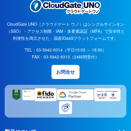
CloudGate UNO（クラウドゲート ウノ）はシングルサインオン
（SSO）・アクセス制限・IAM・多要素認証（MFA）で安全性と
利便性を両立させた、国産IDaaSプラットフォームです。
TEL：
03-5942-8314
（平日10:00 ～ 18:00）
FAX：
03-5942-8313
（24時間受付）
お問合せ