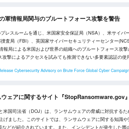
シアの軍情報局関与のブルートフォース攻撃を警告
SSのプレスルームを通じ、米国家安全保証局（NSA）、米サイ
邦捜査局（FBI）、英国家サイバーセキュリティーセンター(NC
ア軍情報局による米国および世界の組織へのブルートフォース攻
ス攻撃によるアクセスを試みても推測できない多要素認証の使
lease Cybersecurity Advisory on Brute Force Global Cyber Campaig
アに関するサイト『StopRansomware.gov
）と米国司法省（DOJ）は、ランサムウェアの脅威に対抗する
e』を立ち上げました。このサイトでは、ランサムウェアに関する知
策などが紹介されています。また、インシデントが発生した際