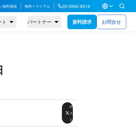
03-5942-8314
ン無料相談
無料トライアル
ート
パートナー
資料請求
お問合せ
日
ポ
ス
ト