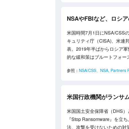
NSAやFBIなど、ロ
米国時間7月1日にNSA/C
キュリティ庁（CISA)、米連
表。2019年半ばからロシ
的な緩和策はブルートフォー
参照：
NSA/CSS、NSA, Partners Re
米国行政機関がランサムウェ
米国国土安全保障省（DHS
『Stop Ransomwar
法、攻撃を受けないための対