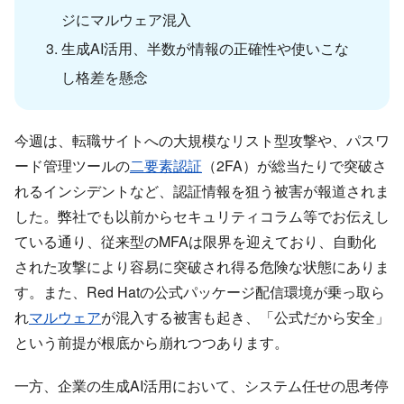
ジにマルウェア混入
生成AI活用、半数が情報の正確性や使いこな
し格差を懸念
今週は、転職サイトへの大規模なリスト型攻撃や、パスワ
ード管理ツールの
二要素認証
（2FA）が総当たりで突破さ
れるインシデントなど、認証情報を狙う被害が報道されま
した。弊社でも以前からセキュリティコラム等でお伝えし
ている通り、従来型のMFAは限界を迎えており、自動化
された攻撃により容易に突破され得る危険な状態にありま
す。また、Red Hatの公式パッケージ配信環境が乗っ取ら
れ
マルウェア
が混入する被害も起き、「公式だから安全」
という前提が根底から崩れつつあります。
一方、企業の生成AI活用において、システム任せの思考停