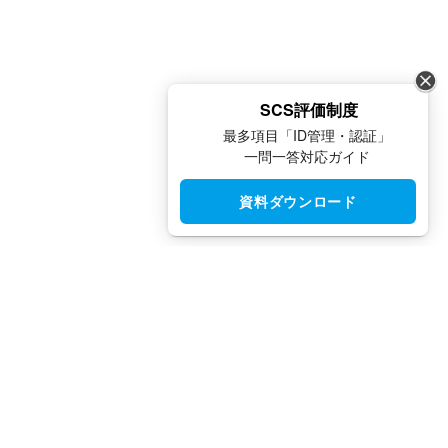
SCS評価制度
最多項目「ID管理・認証」
一問一答対応ガイド
資料ダウンロード
CloudGate UNO（クラウドゲート ウノ）はシングルサインオン