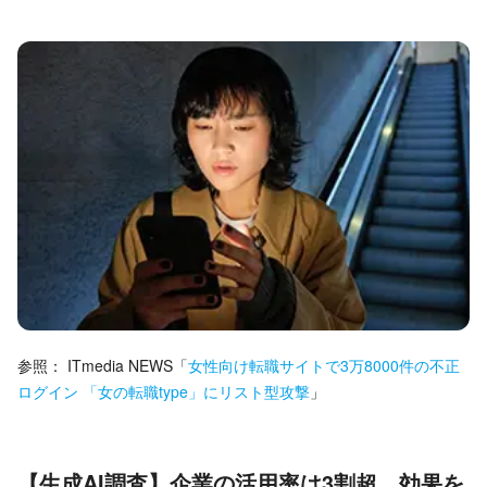
参照：
ITmedia NEWS
「
女性向け転職サイトで3万8000件の不正
ログイン 「女の転職type」にリスト型攻撃
」
【生成AI調査】企業の活用率は3割超、効果を