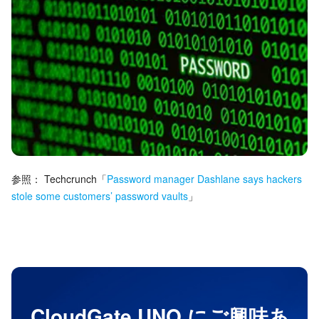
参照：
Techcrunch
「
Password manager Dashlane says hackers
stole some customers’ password vaults
」
CloudGate UNO にご興味あ