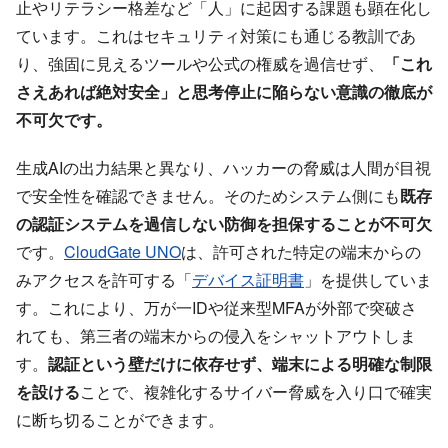
止やリテラシー格差など「人」に起因する課題も顕在化し
ています。これはセキュリティ対策にも通じる教訓であ
り、強固に見えるツールや公式の権威を過信せず、
「これ
さえあれば絶対安全」と思考停止に陥らない意識の徹底が
不可欠です。
生成AIの出力結果と異なり、ハッカーの脅威は人間が目視
で安全性を確認できません。そのためシステム側にも
既存
の認証システムを過信しない防御を担保することが不可欠
です。
CloudGate UNO
は、許可された特定の端末からの
みアクセスを許可する「
デバイス証明書
」を提供していま
す。これにより、万が一IDや従来型MFAが外部で突破さ
れても、第三者の端末からの侵入をシャットアウトしま
す。
認証という壁だけに依存せず、端末による明確な制限
を設ける
ことで、複雑化するサイバー脅威を入り口で確実
に断ち切ることができます。