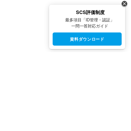
SCS評価制度
最多項目「ID管理・認証」
一問一答対応ガイド
資料ダウンロード
CloudGate UNO（クラウドゲート ウノ）はシングルサインオン
（SSO）・アクセス制限・IAM・多要素認証（MFA）で安全性と
利便性を両立させた、国産IDaaSプラットフォームです。
TEL：
03-5942-8314
（平日10:00 ～ 18:00）