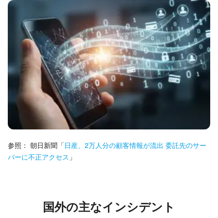
参照：
朝日新聞
「
日産、2万人分の顧客情報が流出 委託先のサー
バーに不正アクセス
」
国外の主なインシデント