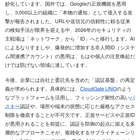
妙化しています。国外では、Googleの正規機能を悪用
し、3,000以上の組織に「本物の通知」として侵入する攻
撃が報告されました。URLや送信元の信頼性に頼る従来
の検知手法が限界を迎える中、2026年のセキュリティの
主戦場は「ネットワーク」から「ID」へと移行します。AI
によるなりすましや、爆発的に増加する非人間ID（システ
ム間連携アカウント）の悪用は、もはや個人の注意喚起だ
けでは防げない領域に達しています。
今後、企業には自社と委託先を含めた「認証基盤」の再定
義が求められます。具体的には、
CloudGate UNO
のよう
なプラットフォームを活用し、フィッシング耐性の高い
パ
スキー
認証や、場所や端末の状態に応じた厳格なアクセス
制限を徹底することが不可欠です。正規サービスや正規ID
が悪用されることを前提に、認証を防御の起点に据える多
層的なアプローチこそが、複雑化するサプライチェーンリ