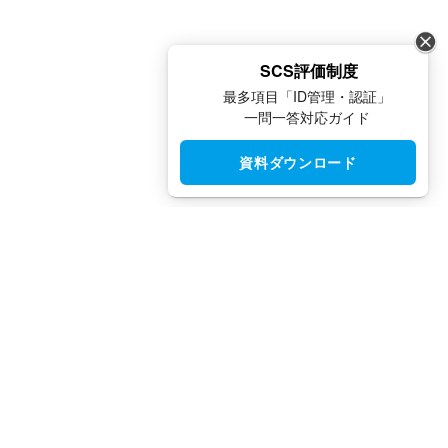
SCS評価制度
最多項目「ID管理・認証」
一問一答対応ガイド
資料ダウンロード
CloudGate UNO（クラウドゲート ウノ）はシングルサインオン
（SSO）・アクセス制限・IAM・多要素認証（MFA）で安全性と
利便性を両立させた、国産IDaaSプラットフォームです。