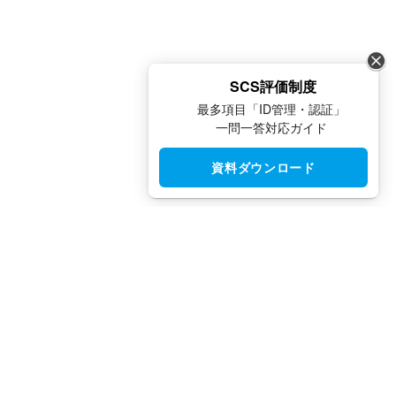
SCS評価制度
最多項目「ID管理・認証」
一問一答対応ガイド
資料ダウンロード
CloudGate UNO（クラウドゲート ウノ）はシングルサインオン
（SSO）・アクセス制限・IAM・多要素認証（MFA）で安全性と