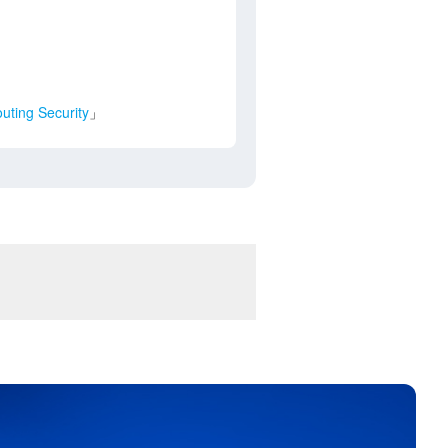
uting Security
」