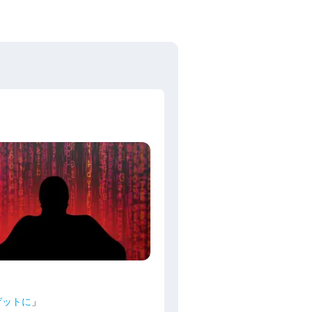
ゲットに
」