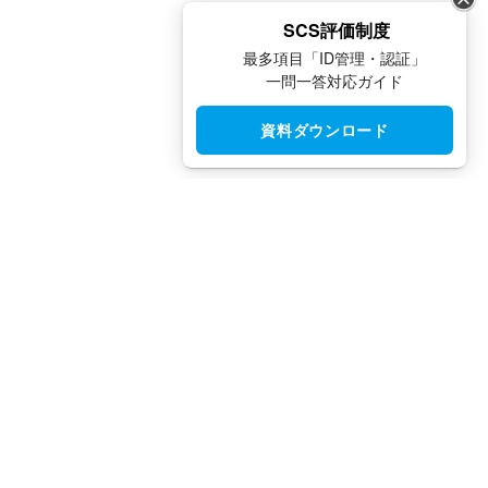
SCS評価制度
最多項目「ID管理・認証」
一問一答対応ガイド
資料ダウンロード
CloudGate UNO（クラウドゲート ウノ）はシングルサインオン
（SSO）・アクセス制限・IAM・多要素認証（MFA）で安全性と
利便性を両立させた、国産IDaaSプラットフォームです。
TEL：
03-5942-8314
（平日10:00 ～ 18:00）