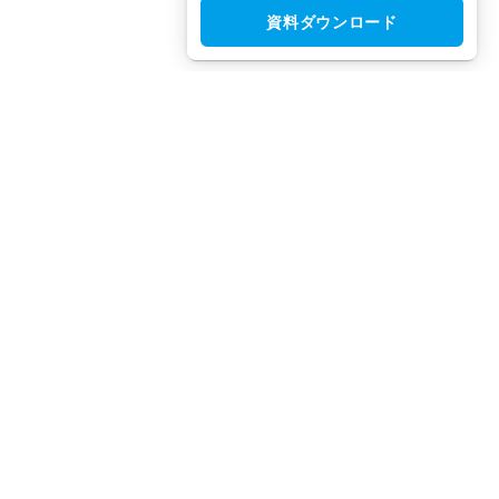
資料ダウンロード
CloudGate UNO（クラウドゲート ウノ）はシングルサインオン
（SSO）・アクセス制限・IAM・多要素認証（MFA）で安全性と
利便性を両立させた、国産IDaaSプラットフォームです。
TEL：
03-5942-8314
（平日10:00 ～ 18:00）
FAX：
03-5942-8313
（24時間受付）
お問合せ