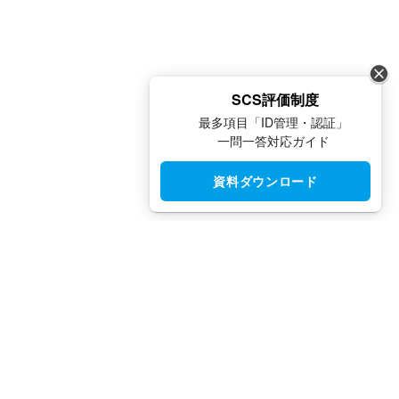
SCS評価制度
最多項目「ID管理・認証」
一問一答対応ガイド
資料ダウンロード
CloudGate UNO（クラウドゲート ウノ）はシングルサインオン