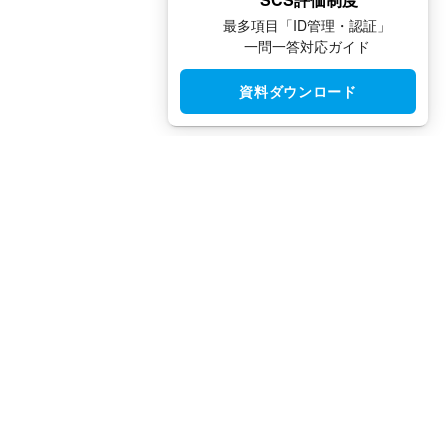
最多項目「ID管理・認証」
一問一答対応ガイド
資料ダウンロード
CloudGate UNO（クラウドゲート ウノ）はシングルサインオン
（SSO）・アクセス制限・IAM・多要素認証（MFA）で安全性と
利便性を両立させた、国産IDaaSプラットフォームです。
TEL：
03-5942-8314
（平日10:00 ～ 18:00）
FAX：
03-5942-8313
（24時間受付）