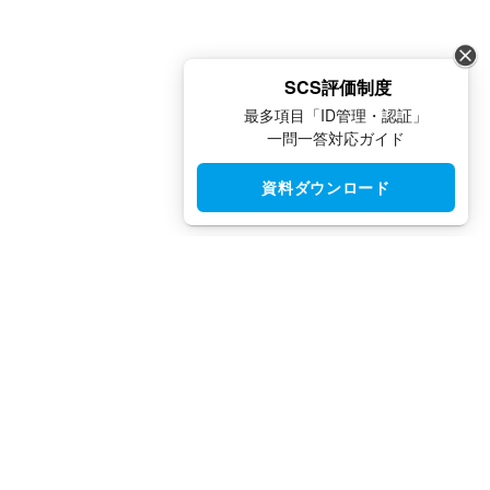
SCS評価制度
最多項目「ID管理・認証」
一問一答対応ガイド
資料ダウンロード
CloudGate UNO（クラウドゲート ウノ）はシングルサインオン
（SSO）・アクセス制限・IAM・多要素認証（MFA）で安全性と
利便性を両立させた、国産IDaaSプラットフォームです。