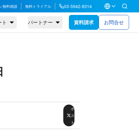
03-5942-8314
ン無料相談
無料トライアル
ート
パートナー
資料請求
お問合せ
日
ポ
ス
ト