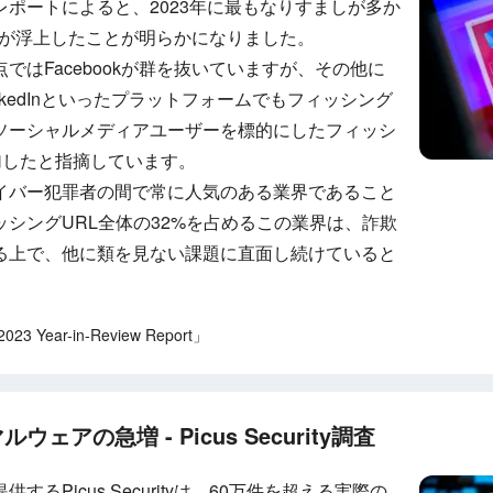
ポートによると、2023年に最もなりすましが多か
okが浮上したことが明らかになりました。
ではFacebookが群を抜いていますが、その他に
p、LinkedInといったプラットフォームでもフィッシング
ソーシャルメディアユーザーを標的にしたフィッシ
増加したと指摘しています。
イバー犯罪者の間で常に人気のある業界であること
シングURL全体の32%を占めるこの業界は、詐欺
る上で、他に類を見ない課題に直面し続けていると
023 Year-in-Review Report」
アの急増 - Picus Security調査
るPicus Securityは、60万件を超える実際の