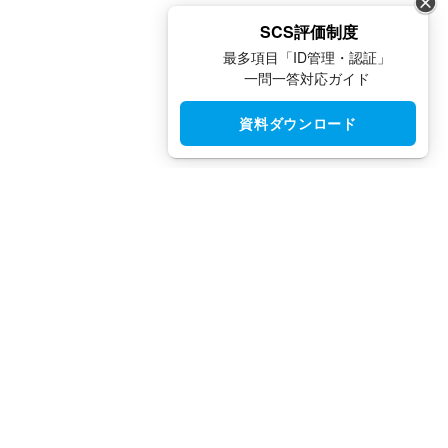
SCS評価制度
最多項目「ID管理・認証」
一問一答対応ガイド
資料ダウンロード
CloudGate UNO（クラウドゲート ウノ）はシングルサインオン
（SSO）・アクセス制限・IAM・多要素認証（MFA）で安全性と
利便性を両立させた、国産IDaaSプラットフォームです。
TEL：
03-5942-8314
（平日10:00 ～ 18:00）