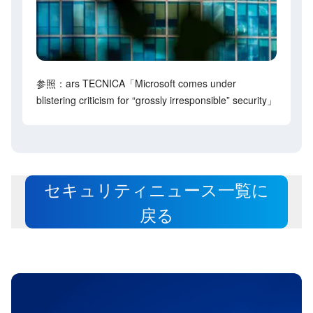
参照：ars TECNICA「Microsoft comes under
blistering criticism for “grossly irresponsible” security」
セキュリティニュース一覧に
戻る