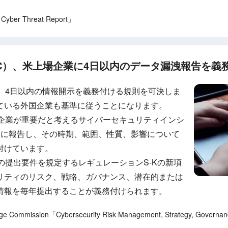
Cyber Threat Report」
C）、米上場企業に4日以内のデータ漏洩報告を義
は、4日以内の情報開示を義務付ける規則を可決しま
ている外国企業も基準に従うことになります。
件は、企業が重要だと考えるサイバーセキュリティインシ
内に報告し、その時期、範囲、性質、影響について
付けています。
の提出要件を規定するレギュレーションS-Kの新項
リティのリスク、戦略、ガバナンス、潜在的または
情報を毎年提出することが義務付けられます。
e Commission「Cybersecurity Risk Management, Strategy, Governanc