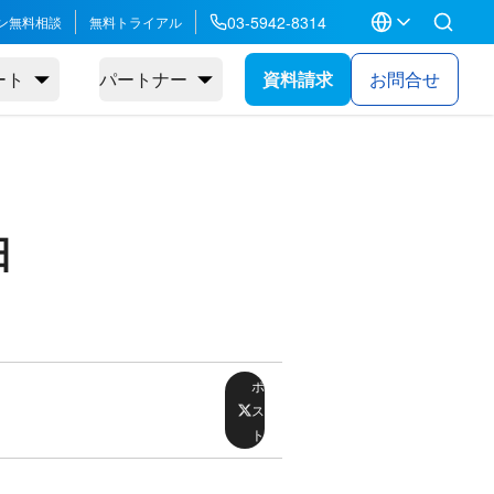
03-5942-8314
ン無料相談
無料トライアル
ート
パートナー
資料請求
お問合せ
日
ポ
ス
ト