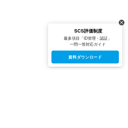
SCS評価制度
最多項目「ID管理・認証」
一問一答対応ガイド
資料ダウンロード
CloudGate UNO（クラウドゲート ウノ）はシングルサインオン