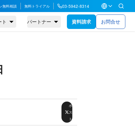
03-5942-8314
ン無料相談
無料トライアル
ート
パートナー
資料請求
お問合せ
日
ポ
ス
ト