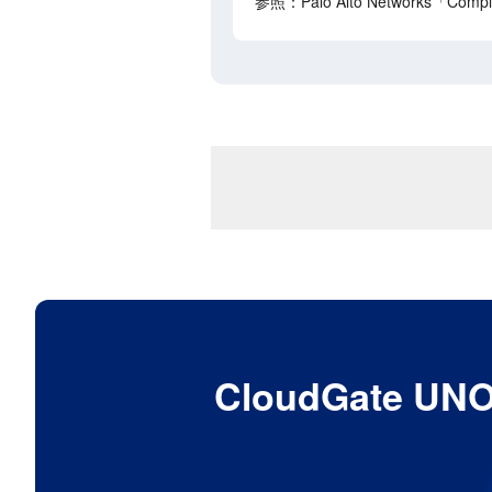
参照：Palo Alto Networks「Complex
CloudGat