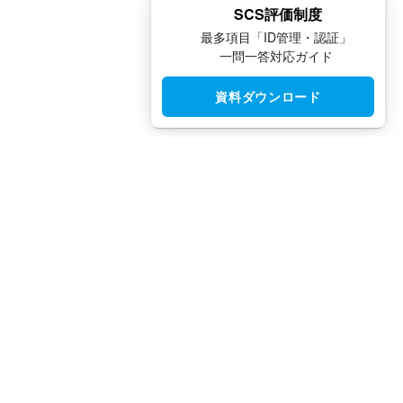
SCS評価制度
最多項目「ID管理・認証」
一問一答対応ガイド
資料ダウンロード
CloudGate UNO（クラウドゲート ウノ）はシングルサインオン
（SSO）・アクセス制限・IAM・多要素認証（MFA）で安全性と
利便性を両立させた、国産IDaaSプラットフォームです。
TEL：
03-5942-8314
（平日10:00 ～ 18:00）
FAX：
03-5942-8313
（24時間受付）