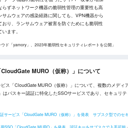
ならずネットワーク機器の脆弱性管理の重要性も高
ンサムウェアの感染経路に関しても、VPN機器から
ており、ランサムウェア被害を防ぐためにも脆弱性
ています。
ラウド「yamory」、2023年脆弱性セキュリティレポートを公開」
loudGate MURO（仮称）」について
ビス「CloudGate MURO（仮称）」について、複数のメデ
（仮称）」はパスキー認証に特化したSSOサービスであり、セキュ
認証サービス「CloudGate MURO（仮称）」を発表 サブスク型での
用SSO「CloudGate MURO」を発表、認証キーをサブスクで入手可能