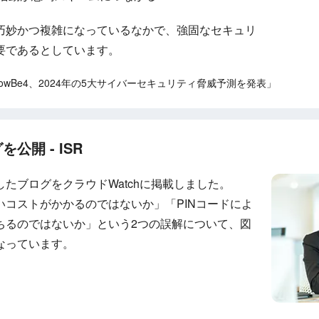
巧妙かつ複雑になっているなかで、強固なセキュリ
要であるとしています。
「KnowBe4、2024年の5大サイバーセキュリティ脅威予測を発表」
開 - ISR
たブログをクラウドWatchに掲載しました。
いコストがかかるのではないか」「PINコードによ
ちるのではないか」という2つの誤解について、図
なっています。