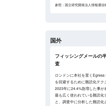
参照：国立研究開発法人情報通信研
国外
フィッシングメールの半数
査
ロンドンに本社を置くEgress S
を回避するために難読化テク
2023年に24.4%急増した事
最も広く使われている難読化
と、調査中に分析した難読化