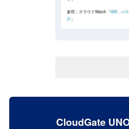
参照：クラウドWatch「
ISR、
介
」
CloudGat