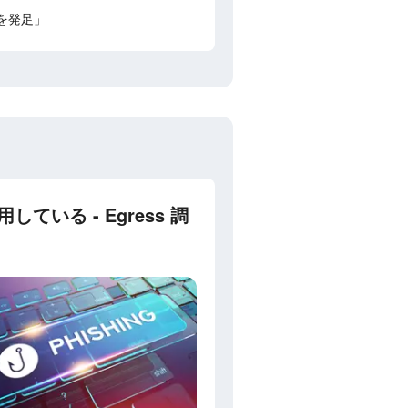
を発足」
る - Egress 調