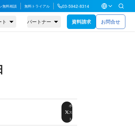
03-5942-8314
ン無料相談
無料トライアル
ート
パートナー
資料請求
お問合せ
日
ポ
ス
ト