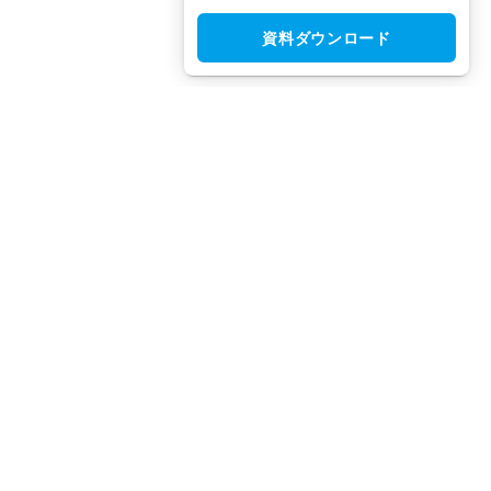
資料ダウンロード
CloudGate UNO（クラウドゲート ウノ）はシングルサインオン
（SSO）・アクセス制限・IAM・多要素認証（MFA）で安全性と
利便性を両立させた、国産IDaaSプラットフォームです。
TEL：
03-5942-8314
（平日10:00 ～ 18:00）
FAX：
03-5942-8313
（24時間受付）
お問合せ