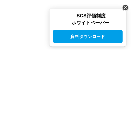
SCS評価制度
ホワイトペーパー
資料ダウンロード
CloudGate UNO（クラウドゲート ウノ）はシングルサインオン
（SSO）・アクセス制限・IAM・多要素認証（MFA）で安全性と
利便性を両立させた、国産IDaaSプラットフォームです。
TEL：03-5942-8315（平日10:00 ～ 17:00）