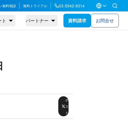
03-5942-8314
ン無料相談
無料トライアル
ート
パートナー
資料請求
お問合せ
日
ポ
ス
ト