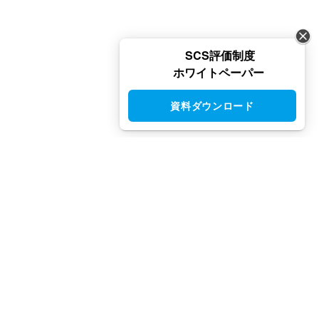
SCS評価制度
ホワイトペーパー
資料ダウンロード
CloudGate UNO（クラウドゲート ウノ）はシングルサインオン
（SSO）・アクセス制限・IAM・多要素認証（MFA）で安全性と
利便性を両立させた、国産IDaaSプラットフォームです。