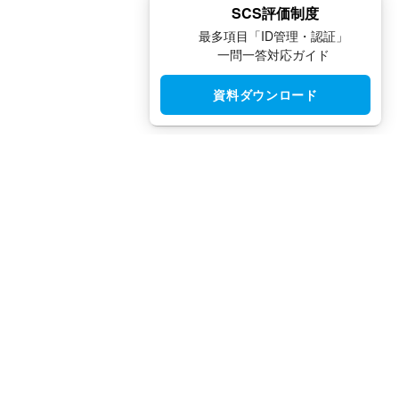
SCS評価制度
最多項目「ID管理・認証」
一問一答対応ガイド
資料ダウンロード
CloudGate UNO（クラウドゲート ウノ）はシングルサインオン
（SSO）・アクセス制限・IAM・多要素認証（MFA）で安全性と
利便性を両立させた、国産IDaaSプラットフォームです。
TEL：
03-5942-8314
（平日10:00 ～ 18:00）
FAX：
03-5942-8313
（24時間受付）