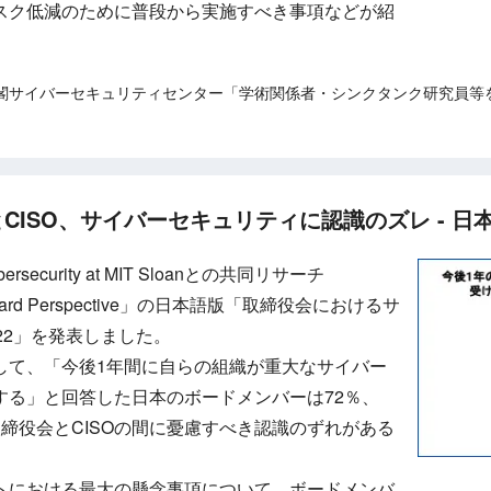
スク低減のために普段から実施すべき事項などが紹
閣サイバーセキュリティセンター「学術関係者・シンクタンク研究員等
CISO、サイバーセキュリティに認識のズレ - 日
curity at MIT Sloanとの共同リサーチ
022 Board Perspective」の日本語版「取締役会におけるサ
22」を発表しました。
して、「今後1年間に自らの組織が重大なサイバー
する」と回答した日本のボードメンバーは72％、
取締役会とCISOの間に憂慮すべき認識のずれがある
トにおける最大の懸念事項について、ボードメンバ