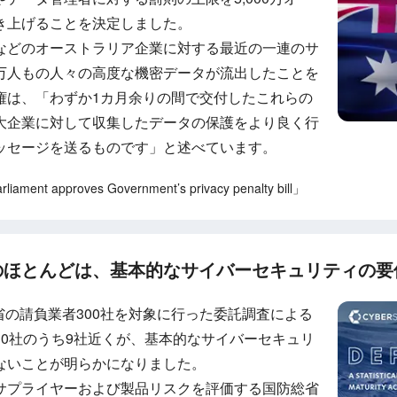
き上げることを決定しました。
bankなどのオーストラリア企業に対する最近の一連のサ
万人もの人々の高度な機密データが流出したことを
権は、「わずか1カ月余りの間で交付したこれらの
大企業に対して収集したデータの保護をより良く行
ッセージを送るものです」と述べています。
ament approves Government’s privacy penalty bill」
のほとんどは、基本的なサイバーセキュリティの要
国防総省の請負業者300社を対象に行った委託調査による
10社のうち9社近くが、基本的なサイバーセキュリ
ないことが明らかになりました。
サプライヤーおよび製品リスクを評価する国防総省