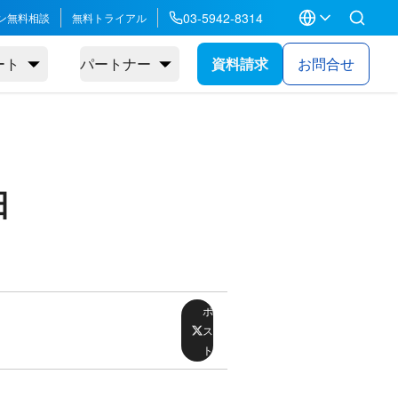
03-5942-8314
ン無料相談
無料トライアル
ート
パートナー
資料請求
お問合せ
日
ポ
ス
ト