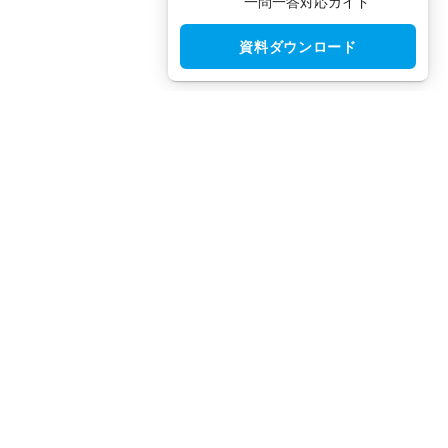
一問一答対応ガイド
資料ダウンロード
CloudGate UNO（クラウドゲート ウノ）はシングルサインオン
（SSO）・アクセス制限・IAM・多要素認証（MFA）で安全性と
利便性を両立させた、国産IDaaSプラットフォームです。
TEL：
03-5942-8314
（平日10:00 ～ 18:00）
FAX：
03-5942-8313
（24時間受付）
お問合せ