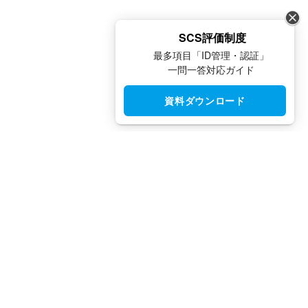
SCS評価制度
最多項目「ID管理・認証」
一問一答対応ガイド
資料ダウンロード
CloudGate UNO（クラウドゲート ウノ）はシングルサインオン
（SSO）・アクセス制限・IAM・多要素認証（MFA）で安全性と
利便性を両立させた、国産IDaaSプラットフォームです。